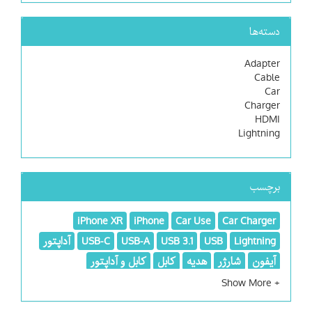
دسته‌ها
Adapter
Cable
Car
Charger
HDMI
Lightning
برچسب
iPhone XR
iPhone
Car Use
Car Charger
Lightning
USB
USB 3.1
USB-A
USB-C
آداپتور
آیفون
شارژر
هدیه
کابل
کابل و آداپتور
کابل و گجت