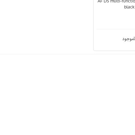
AF D5 multi-functio
black
اموجود