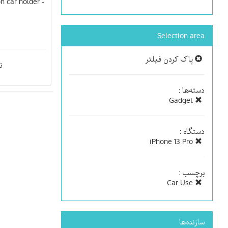
n car holder -
Selection area
پاک کردن فیلتر
ن
دسته‌ها :
Gadget
دستگاه :
iPhone 13 Pro
برچسب :
Car Use
سازنده‌ها