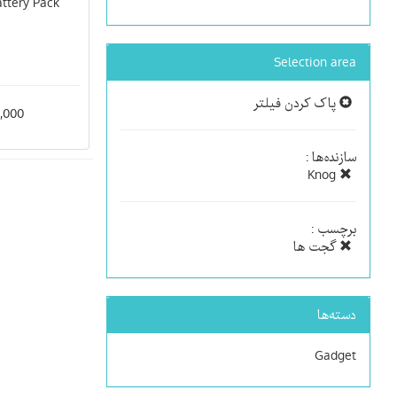
ttery Pack
Selection area
پاک کردن فیلتر
900,000
سازنده‌ها :
Knog
برچسب :
گجت ها
دسته‌ها
Gadget