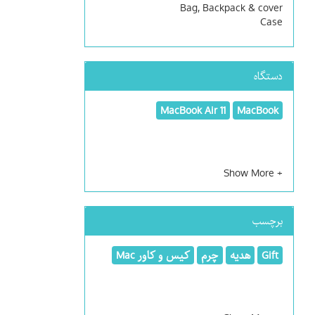
Bag, Backpack & cover
Case
دستگاه
MacBook Air 11
MacBook
برچسب
Gift
هدیه
چرم
کیس و کاور Mac