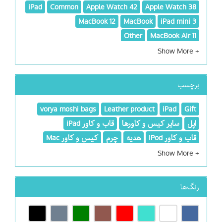
iPad
Common
Apple Watch 42
Apple Watch 38
MacBook 12
MacBook
iPad mini 3
Other
MacBook Air 11
برچسب
vorya moshi bags
Leather product
iPad
Gift
اپل
سایر کیس و کاورها
قاب و کاور iPad
قاب و کاور iPod
هدیه
چرم
کیس و کاور Mac
رنگ‌ها