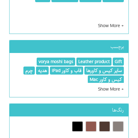
برچسب
vorya moshi bags
Leather product
Gift
سایر کیس و کاورها
قاب و کاور iPad
هدیه
چرم
کیس و کاور Mac
رنگ‌ها