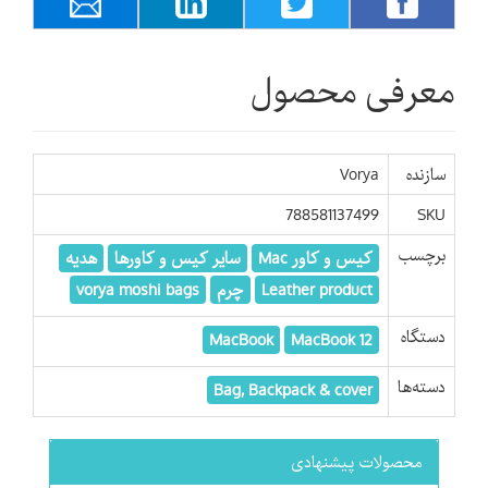
معرفی محصول
سازنده
Vorya
788581137499
SKU
برچسب
کیس و کاور Mac
سایر کیس و کاورها
هدیه
Leather product
چرم
vorya moshi bags
دستگاه
MacBook
MacBook 12
دسته‌ها
Bag, Backpack & cover
محصولات پیشنهادی