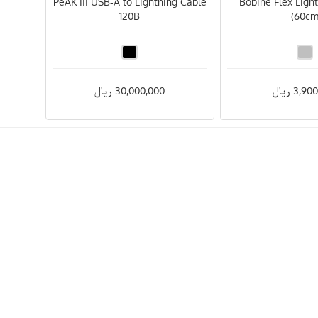
PeAK III USB-A to Lightning Cable
(Bobine Flex Ligh
120B
(60c
3, ریال
30,000,000 ریال