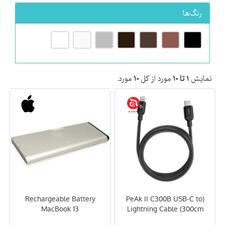
کابل و گجت
کیبورد و ماوس و قلم
کیس و کاور Mac
رنگ‌ها
نمایش
۱ تا ۱۰
مورد از کل
۱۰
مورد.
Rechargeable Battery
(PeAk II C300B USB-C to
MacBook 13
Lightning Cable (300cm