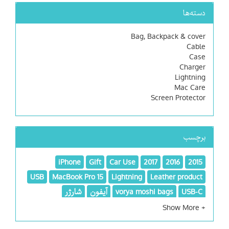
دسته‌ها
Bag, Backpack & cover
Cable
Case
Charger
Lightning
Mac Care
Screen Protector
برچسب
iPhone
Gift
Car Use
2017
2016
2015
USB
MacBook Pro 15
Lightning
Leather product
USB-C
vorya moshi bags
آیفون
شارژر
محافظ مک بوک
محافظت از مک
مسافرتی
موبایل
مک بوک پرو
هدیه
چرم
کابل
کابل و آداپتور