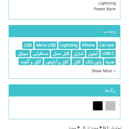
Lightning
Power Bank
برچسب
USB
Micro USB
Lightning
iPhone
Car Use
USB-C
آیفون
شارژر
قابل حمل
مسافرتی
موبایل
هدیه
پاور بانک
کابل
کابل و آداپتور
کابل و گجت
رنگ‌ها
نمایش
۱ تا ۴
مورد از کل
۴
مورد.