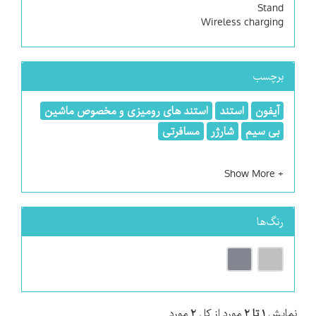
Stand
Wireless charging
برچسب
آیفون
استند
استند های رومیزی و مخصوص ماشین
بی سیم
شارژر
مسافرتی
رنگ‌ها
نمایش
۱ تا ۲
مورد از کل
۲
مورد.