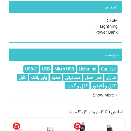
دسته‌ها
Cable
Lightning
Power Bank
برچسب
USB-C
USB
Micro USB
Lightning
Car Use
شارژر
قابل حمل
مسافرتی
هدیه
پاور بانک
کابل
کابل و آداپتور
کابل و گجت
نمایش
۱ تا ۳
مورد از کل
۳
مورد.