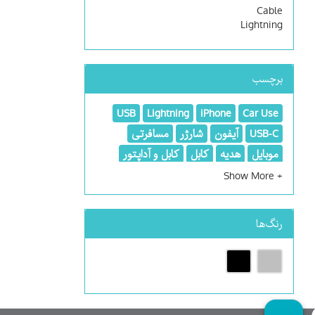
Cable
Lightning
برچسب
USB
Lightning
iPhone
Car Use
USB-C
آیفون
شارژر
مسافرتی
موبایل
هدیه
کابل
کابل و آداپتور
کابل و گجت
رنگ‌ها