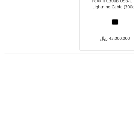
(PeAk II C300B USB-C 
Lightning Cable (300
43,000,000 ریال