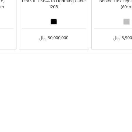
to
PeAK III USB-A to Lightning Cable
(Bobine Flex Ligh
cm
120B
(60c
3, ریال
30,000,000 ریال