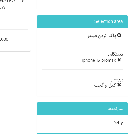
ble USB C to
60W
Selection area
پاک کردن فیلتر
000,000
دستگاه :
iphone 15 promax
برچسب :
کابل و گجت
سازنده‌ها
Delfy