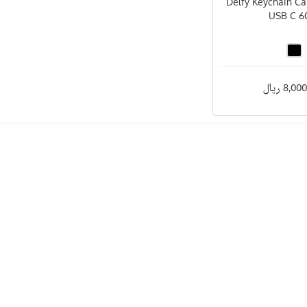
Delfy Keychain Ca
USB C 
8, ریال