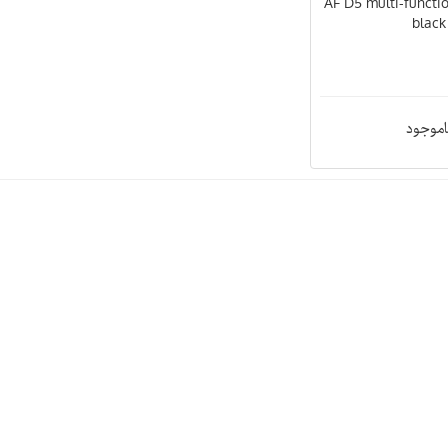
AF D5 multi-functio
black
اموجود