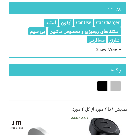
برچسب
Car Charger
Car Use
آیفون
استند
استند های رومیزی و مخصوص ماشین
بی سیم
شارژر
مسافرتی
رنگ‌ها
نمایش
۱ تا ۲
مورد از کل
۲
مورد.