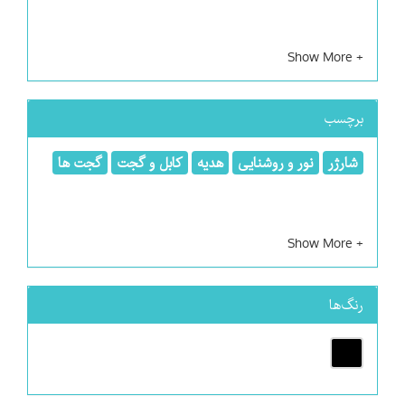
برچسب
شارژر
نور و روشنایی
هدیه
کابل و گجت
گجت ها
رنگ‌ها