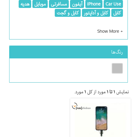
Car Use
iPhone
آیفون
مسافرتی
موبایل
هدیه
کابل
کابل و آداپتور
کابل و گجت
رنگ‌ها
نمایش
۱ تا ۱
مورد از کل
۱
مورد.