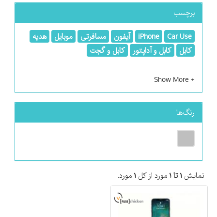
برچسب
Car Use
iPhone
آیفون
مسافرتی
موبایل
هدیه
کابل
کابل و آداپتور
کابل و گجت
رنگ‌ها
نمایش
۱ تا ۱
مورد از کل
۱
مورد.