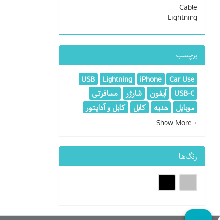
Cable
Lightning
برچسب
USB
Lightning
iPhone
Car Use
USB-C
آیفون
شارژر
مسافرتی
موبایل
هدیه
کابل
کابل و آداپتور
کابل و گجت
رنگ‌ها