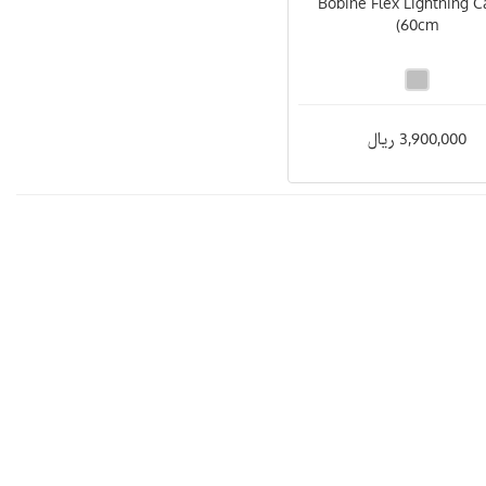
(Bobine Flex Lightning C
(60cm
3,900,000 ریال