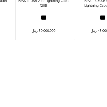
able
PeAK III USB-A to Lightning Cable
(PeAk II C300B
120B
Lightning Cab
43, ریال
30,000,000 ریال