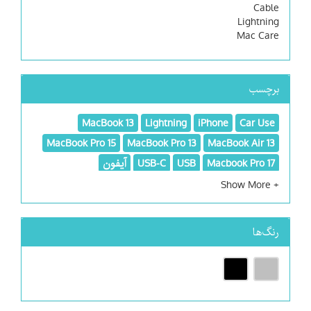
Cable
Lightning
Mac Care
برچسب
MacBook 13
Lightning
iPhone
Car Use
MacBook Pro 15
MacBook Pro 13
MacBook Air 13
Macbook Pro 17
USB
USB-C
آیفون
محافظ مک بوک
محافظت از مک
مسافرتی
موبایل
هدیه
کابل
کابل و آداپتور
کابل و گجت
کیبورد و ماوس و قلم
رنگ‌ها