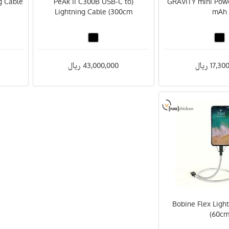
g Cable
(PeAk II C300B USB-C to
GRAVITY mini Pow
Lightning Cable (300cm
mAh
17, ریال
43,000,000 ریال
(Bobine Flex Ligh
(60c