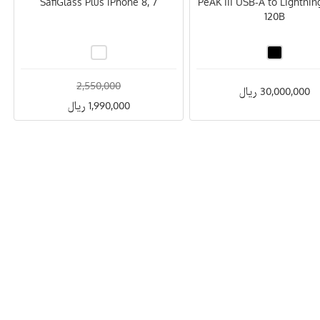
SafiGlass Plus iPhone 8, 7
PeAK III USB-A to Lightnin
120B
2,550,000
30,000,000 ریال
1,990,000 ریال