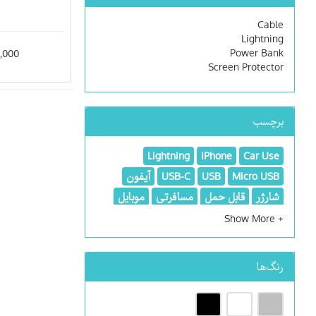
Cable
Lightning
Power Bank
900,000
Screen Protector
برچسب
Lightning
iPhone
Car Use
Micro USB
USB
USB-C
آیفون
شارژر
قابل حمل
مسافرتی
موبایل
هدیه
پاور بانک
کابل
کابل و آداپتور
کابل و گجت
رنگ‌ها