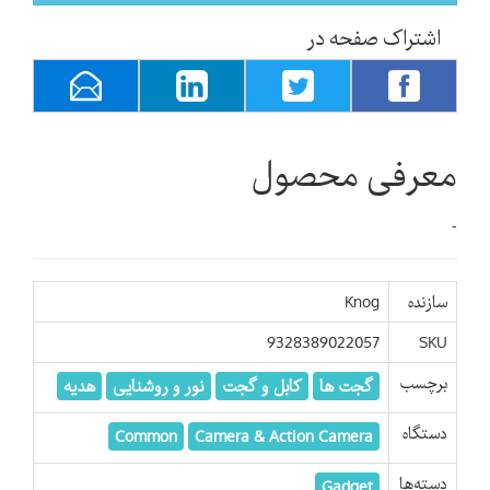
اشتراک صفحه در
معرفی محصول
-
سازنده
Knog
9328389022057
SKU
برچسب
گجت ها
کابل و گجت
نور و روشنایی
هدیه
دستگاه
Common
Camera & Action Camera
دسته‌ها
Gadget