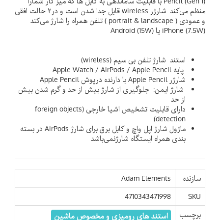
Pencil (Gen 1) با قابلیت ساماندهی به کابل ها که میز کار شمارا
منظم می‌کند. شارژر wireless قابل جدا شدن است و در۲ حالت افقی
و عمودی ( portrait & landscape ) تلفن همراه را شارژ می‌کند
iPhone (7.5W) یا Android (15W)
استند شارژ تلفن بی سیم (wireless)
پایه Apple Watch / AirPods / Apple Pencil
شارژر Apple Pencil با دارنده درپوش Apple Pencil
شارژ ایمن: جلوگیری از شارژ بیش از حد و گرم شدن بیش
از حد
دارای قابلیت تشخیص اشیا خارجی (foreign objects
detection)
ماژول شارژ اپل واچ و کابل برق برای شارژ AirPods در بسته
بندی همراه ایستگاه شارژنمی‌باشد
سازنده
Adam Elements
4710343471998
SKU
برچسب
استند های رومیزی و مخصوص ماشین